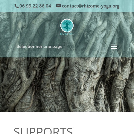
06 99 22 86 04
contact@rhizome-yoga.org
Sélectionner une page
SUPPORTS