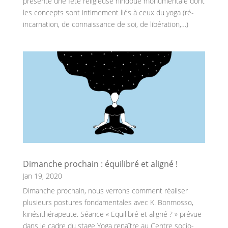
présente une fête religieuse hindoue monumentale dont
les concepts sont intimement liés à ceux du yoga (ré-
incarnation, de connaissance de soi, de libération,…)
Dimanche prochain : équilibré et aligné !
Jan 19, 2020
Dimanche prochain, nous verrons comment réaliser
plusieurs postures fondamentales avec K. Bonmosso,
kinésithérapeute. Séance « Equilibré et aligné ? » prévue
dans le cadre du stage Yoga renaître au Centre socio-